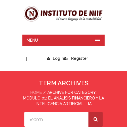
MENU
|
Login
Register
TERM ARCHIVES
HOME
ARCHIVE FOR CATEGORY:
MÓDULO 01: EL ANÁLISIS FINANCIERO Y LA
INTELIGENCIA ARTIFICIAL – IA