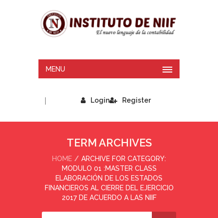
MENU
|
Login
Register
TERM ARCHIVES
HOME
ARCHIVE FOR CATEGORY:
MODULO 01 :MASTER CLASS
ELABORACIÓN DE LOS ESTADOS
FINANCIEROS AL CIERRE DEL EJERCICIO
2017 DE ACUERDO A LAS NIIF