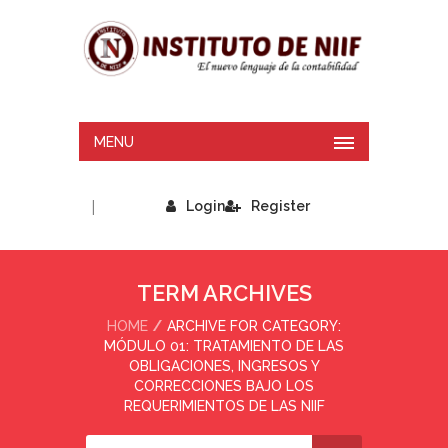
MENU
|
Login
Register
TERM ARCHIVES
HOME
ARCHIVE FOR CATEGORY:
MÓDULO 01: TRATAMIENTO DE LAS
OBLIGACIONES, INGRESOS Y
CORRECCIONES BAJO LOS
REQUERIMIENTOS DE LAS NIIF