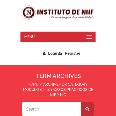
MENU
|
Login
Register
TERM ARCHIVES
HOME
ARCHIVE FOR CATEGORY:
MODULO 02: 101 CASOS PRÁCTICOS DE
NIIF Y NIC