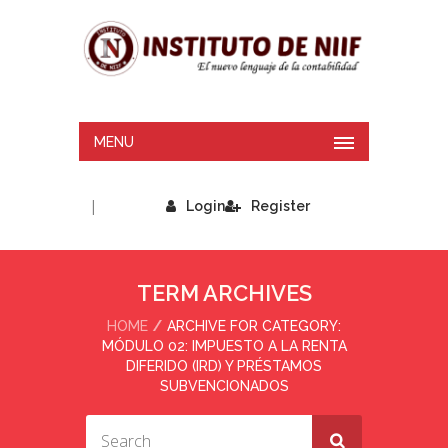
MENU
|
Login
Register
TERM ARCHIVES
HOME
ARCHIVE FOR CATEGORY:
MÓDULO 02: IMPUESTO A LA RENTA
DIFERIDO (IRD) Y PRÉSTAMOS
SUBVENCIONADOS