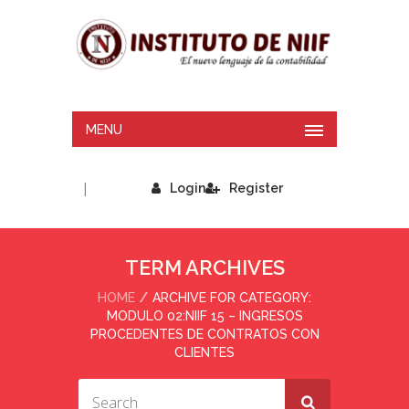
MENU
|
Login
Register
TERM ARCHIVES
HOME
ARCHIVE FOR CATEGORY:
MODULO 02:NIIF 15 – INGRESOS
PROCEDENTES DE CONTRATOS CON
CLIENTES