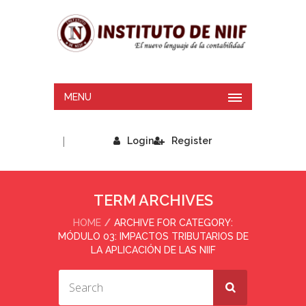
MENU
|
Login
Register
TERM ARCHIVES
HOME
ARCHIVE FOR CATEGORY:
MÓDULO 03: IMPACTOS TRIBUTARIOS DE
LA APLICACIÓN DE LAS NIIF