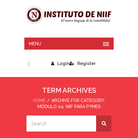
MENU
|
Login
Register
TERM ARCHIVES
HOME
ARCHIVE FOR CATEGORY:
MÓDULO 04: NIIF PARA PYMES