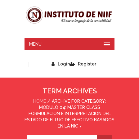
MENU
|
Login
Register
TERM ARCHIVES
HOME
ARCHIVE FOR CATEGORY:
MODULO 04: MASTER CLASS
FORMULACION E INTERPRETACION DEL
ESTADO DE FLUJO DE EFECTIVO BASADOS
EN LA NIC 7