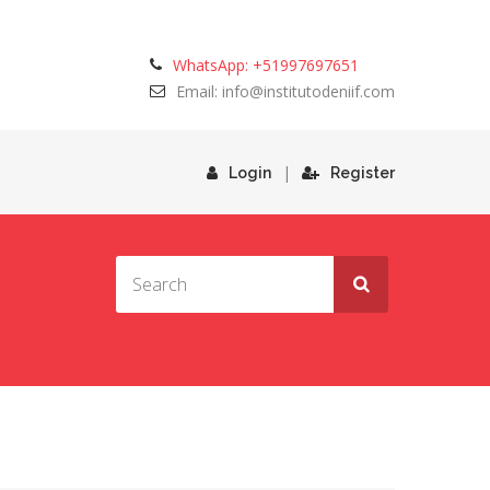
WhatsApp: +51997697651
Email: info@institutodeniif.com
|
Login
Register