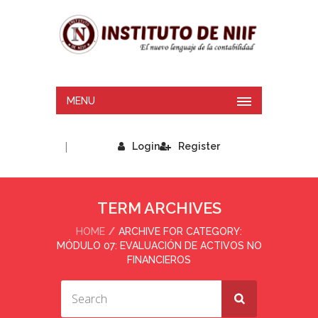
MENU
|
Login
Register
TERM ARCHIVES
HOME
ARCHIVE FOR CATEGORY:
MÓDULO 07: EVALUACIÓN DE ACTIVOS NO
FINANCIEROS