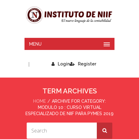
MENU
|
Login
Register
TERM ARCHIVES
HOME
ARCHIVE FOR CATEGORY:
MODULO 10 : CURSO VIRTUAL
ESPECIALIZADO DE NIIF PARA PYMES 2019