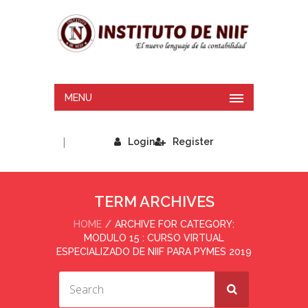
MENU
|
Login
Register
TERM ARCHIVES
HOME
ARCHIVE FOR CATEGORY:
MODULO 15 : CURSO VIRTUAL
ESPECIALIZADO DE NIIF PARA PYMES 2019