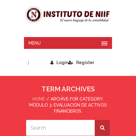
MENU
|
Login
Register
TERM ARCHIVES
HOME
ARCHIVE FOR CATEGORY:
MÓDULO 3: EVALUACIÓN DE ACTIVOS
FINANCIEROS.