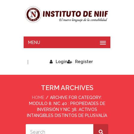
MENU
|
Login
Register
TERM ARCHIVES
HOME
ARCHIVE FOR CATEGORY:
MODULO 8: NIC 40 : PROPIEDADES DE
INVERSIÓN Y NIC 38: ACTIVOS
INTANGIBLES DISTINTOS DE PLUSVALÍA