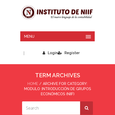
MENU
|
Login
Register
TERM ARCHIVES
HOME
ARCHIVE FOR CATEGORY:
MODULO :INTRODUCCIÓN DE GRUPOS
ECONÓMICOS (NIIF)