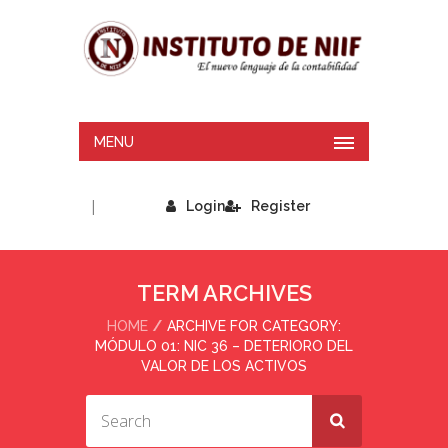
MENU
|
Login
Register
TERM ARCHIVES
HOME
ARCHIVE FOR CATEGORY:
MÓDULO 01: NIC 36 – DETERIORO DEL
VALOR DE LOS ACTIVOS