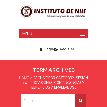
MENU
|
Login
Register
TERM ARCHIVES
HOME
ARCHIVE FOR CATEGORY: SESIÓN
14 – PROVISIONES, CONTINGENCIAS Y
BENEFICIOS A EMPLEADOS .