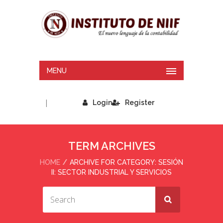
MENU
|
Login
Register
TERM ARCHIVES
HOME
ARCHIVE FOR CATEGORY: SESIÓN
II: SECTOR INDUSTRIAL Y SERVICIOS